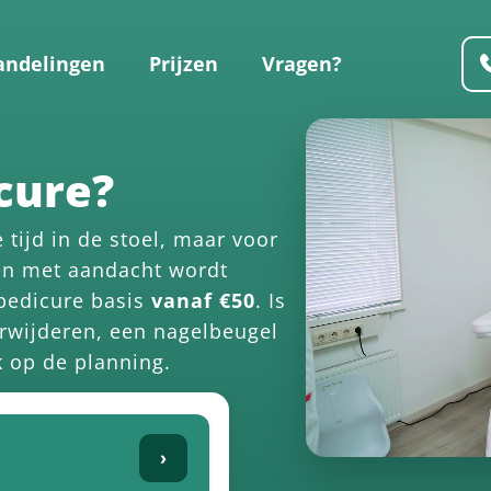
andelingen
Prijzen
Vragen?
cure?
e tijd in de stoel, maar voor
 en met aandacht wordt
pedicure basis
vanaf €50
. Is
erwijderen, een nagelbeugel
k op de planning.
›