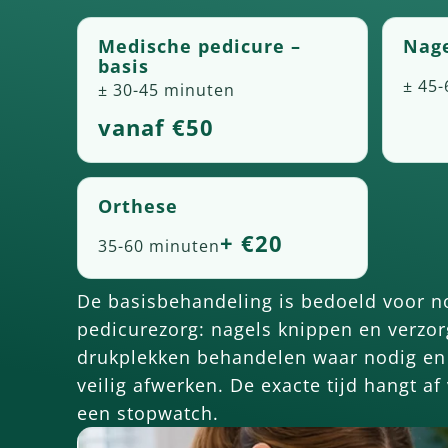
Medische pedicure –
Nag
basis
± 45
± 30-45 minuten
vanaf €50
Orthese
+ €20
35-60 minuten
De basisbehandeling is bedoeld voor 
pedicurezorg: nagels knippen en verzorg
drukplekken behandelen waar nodig en 
veilig afwerken. De exacte tijd hangt af
een stopwatch.