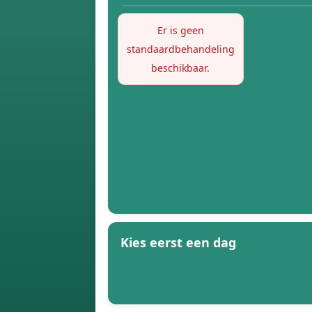
Er is geen
standaardbehandeling
beschikbaar.
Kies eerst een dag