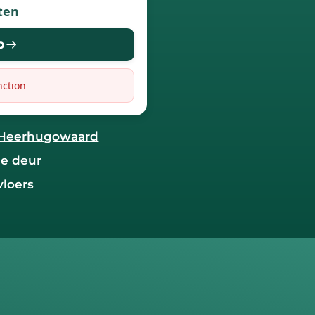
ten
p
nction
RH Heerhugowaard
de deur
vloers