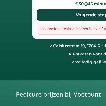
€ 50
45 minu
-
Volgende sta
servicePriceEl.replaceChildren is not a fu
↗
Celsiusstraat 19, 1704 
P
Parkeren voor 
✓
Volledig gelijk
Pedicure prijzen bij Voetpunt