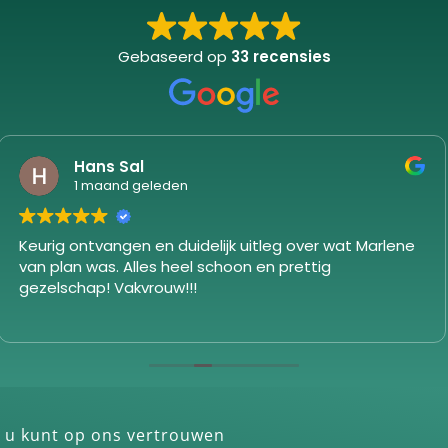
Gebaseerd op
33 recensies
Marga van den Elskamp
1 maand geleden
e
Goede ervaring, veel info ontvangen tijdens
behandeling en in resumé nogmaals schriftelijk. H
met goed gevoel een tweede afspraak gemaakt.
u kunt op ons vertrouwen