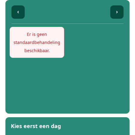
‹
›
Er is geen
standaardbehandeling
beschikbaar.
Kies eerst een dag