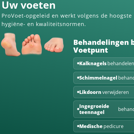
Uw voeten
ProVoet-opgeleid en werkt volgens de hoogste
hygiëne- en kwaliteitsnormen.
Behandelingen b
Voetpunt
Kalknagels
behandele
Schimmelnagel
behan
Likdoorn
verwijderen
Ingegroeide
behan
teennagel
Medische
pedicure