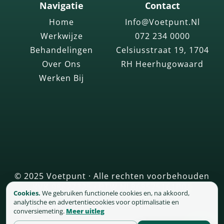
Navigatie
Contact
Home
Info@voetpunt.nl
Werkwijze
072 234 0000
Behandelingen
Celsiusstraat 19, 1704
Over Ons
RH Heerhugowaard
Werken Bij
© 2025 Voetpunt · Alle rechten voorbehouden
KVK 98627325 · BTW NL868575161B01
Cookies.
We gebruiken functionele cookies en, na akkoord,
analytische en advertentiecookies voor optimalisatie en
conversiemeting.
Meer uitleg