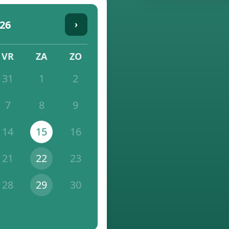
26
›
VR
ZA
ZO
31
1
2
7
8
9
14
15
16
21
22
23
28
29
30