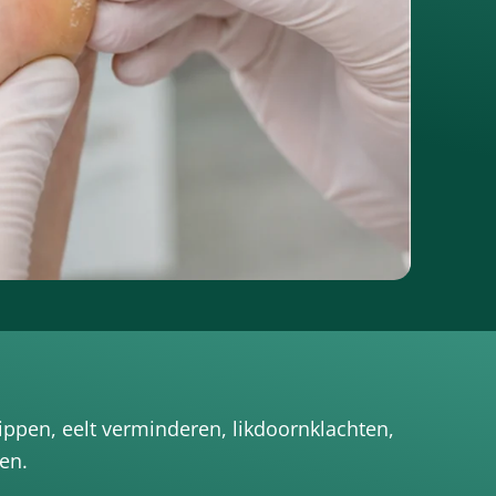
ippen, eelt verminderen, likdoornklachten,
en.