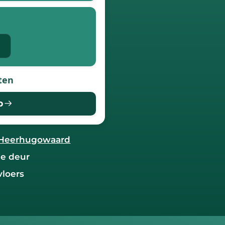
ten
p
RH Heerhugowaard
de deur
vloers