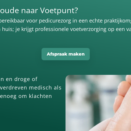
oude naar Voetpunt?
reikbaar voor pedicurezorg in een echte praktijkomge
uis; je krijgt professionele voetverzorging op een va
Afspraak maken
en en droge of
overdreven medisch als
 genoeg om klachten