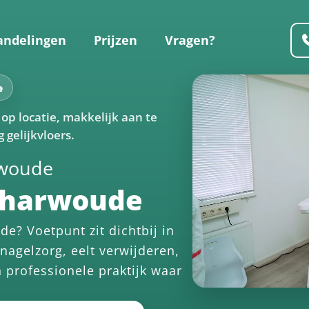
andelingen
Prijzen
Vragen?
e
op locatie, makkelijk aan te
 gelijkvloers.
rwoude
charwoude
e? Voetpunt zit dichtbij in
nagelzorg, eelt verwijderen,
n professionele praktijk waar