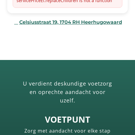
servicePriceEl.replaceChildren is not a function
↗
Celsiusstraat 19, 1704 RH Heerhugowaard
P
Parkeren voor de deur
✓
Volledig gelijkvloers
U verdient deskundige voetzorg
en oprechte aandacht voor
uzelf.
VOETPUNT
Zorg met aandacht voor elke stap