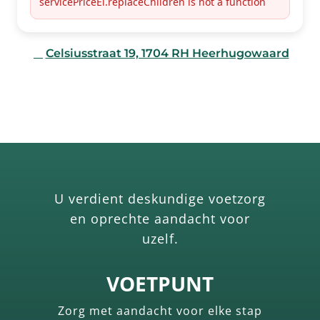
servicePriceEl.replaceChildren is not a function
↗
Celsiusstraat 19, 1704 RH Heerhugowaard
P
Parkeren voor de deur
✓
Volledig gelijkvloers
U verdient deskundige voetzorg
en oprechte aandacht voor
uzelf.
VOETPUNT
Zorg met aandacht voor elke stap