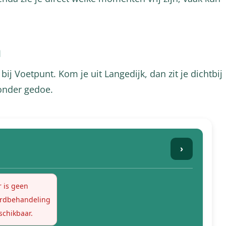
n
bij Voetpunt. Kom je uit Langedijk, dan zit je dichtbij
onder gedoe.
›
r is geen
rdbehandeling
schikbaar.