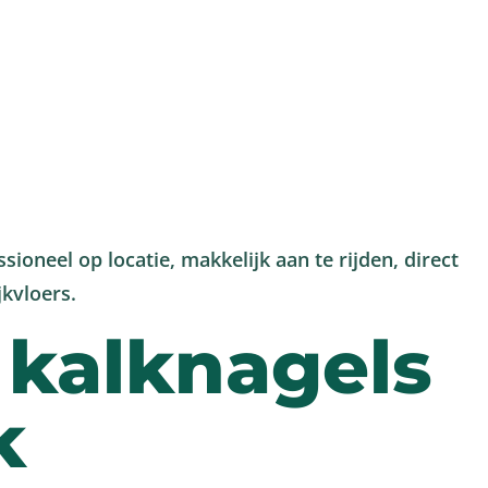
andelingen
Prijzen
Vragen?
ioneel op locatie, makkelijk aan te rijden, direct
jkvloers.
 kalknagels
k