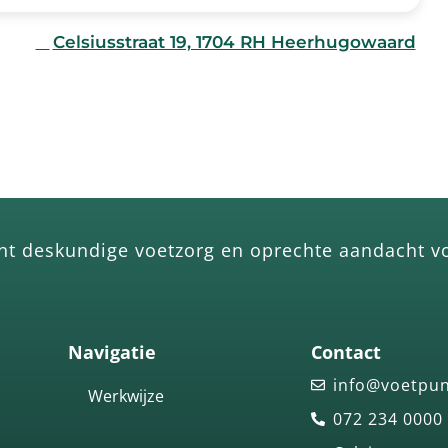
↗
Celsiusstraat 19, 1704 RH Heerhugowaard
P
Parkeren voor de deur
✓
Volledig gelijkvloers
nt deskundige voetzorg en oprechte aandacht vo
Navigatie
Contact
info@voetpun
Werkwijze
072 234 0000