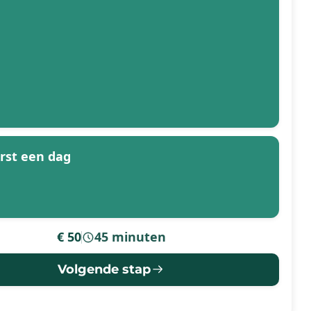
erst een dag
€ 50
45 minuten
-
Volgende stap