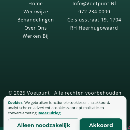
Home
Info@voetpunt.nl
Werkwijze
072 234 0000
Behandelingen
Celsiusstraat 19, 1704
Over Ons
RH Heerhugowaard
Werken Bij
© 2025 Voetpunt · Alle rechten voorbehouden
KVK 98627325 · BTW NL868575161B01
Cookies.
We gebruiken functionele cookies en, na akkoord,
analytische en advertentiecookies voor optimalisatie en
conversiemeting.
Meer uitleg
Alleen noodzakelijk
Akkoord