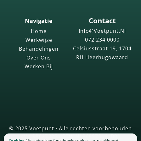
Contact
Navigatie
Info@voetpunt.nl
Home
072 234 0000
Werkwijze
Celsiusstraat 19, 1704
Behandelingen
RH Heerhugowaard
Over Ons
Werken Bij
© 2025 Voetpunt · Alle rechten voorbehouden
KVK 98627325 · BTW NL868575161B01
Cookies.
We gebruiken functionele cookies en, na akkoord,